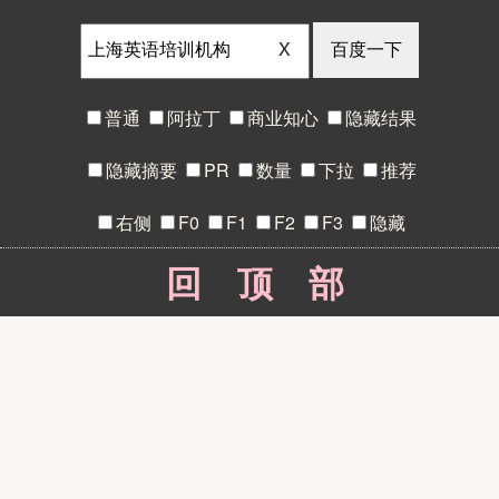
X
普通
阿拉丁
商业知心
隐藏结果
隐藏摘要
PR
数量
下拉
推荐
右侧
F0
F1
F2
F3
隐藏
回顶部