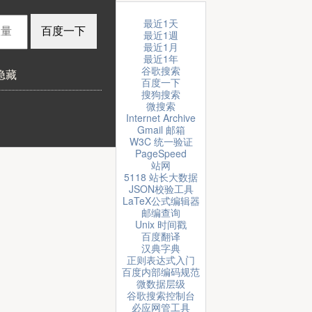
最近1天
最近1週
最近1月
最近1年
谷歌搜索
隐藏
百度一下
搜狗搜索
微搜索
Internet Archive
Gmail 邮箱
W3C 统一验证
PageSpeed
站网
5118 站长大数据
JSON校验工具
LaTeX公式编辑器
邮编查询
Unix 时间戳
百度翻译
汉典字典
正则表达式入门
百度内部编码规范
微数据层级
谷歌搜索控制台
必应网管工具