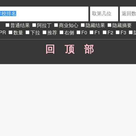
普通结果
阿拉丁
商业知心
隐藏结果
隐藏摘要
PR
数量
下拉
推荐
右侧
F0
F1
F2
F3
回顶部